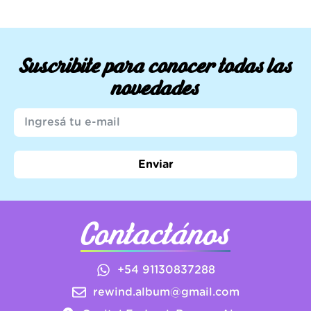
Suscribite para conocer todas las
novedades
Enviar
Contactános
+54 91130837288
rewind.album@gmail.com